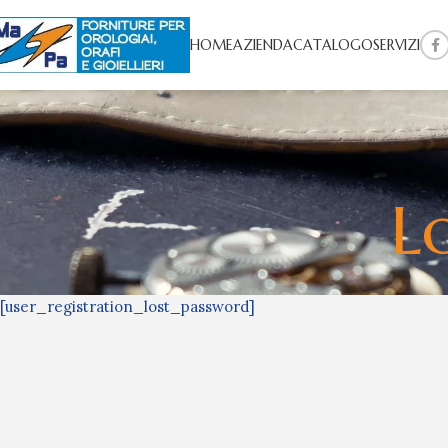
HOME
AZIENDA
CATALOGO
SERVIZI
L
[user_registration_lost_password]