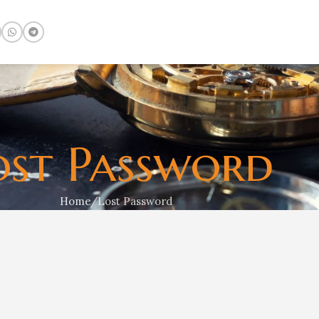
ost Password
Home
Lost Password