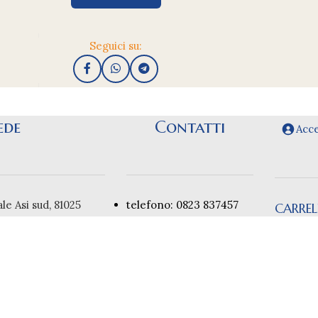
Seguici su:
ede
Contatti
Acce
le Asi sud, 81025
telefono: 0823 837457
CARRE
anise CE
Nessu