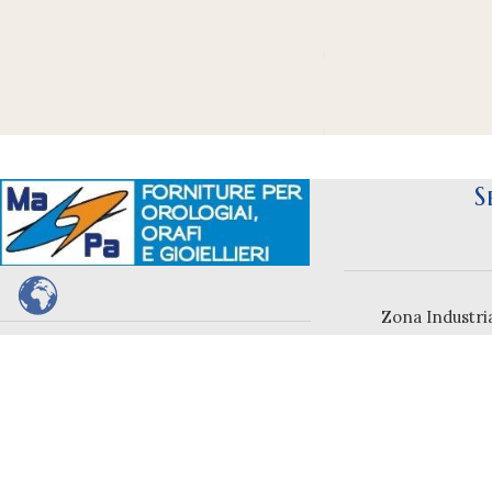
S
Zona Industria
Marci
Specialisti nella vendita di ricambi,
fornitura e attrezzature per orologeria,
gioiellerie e orefici.