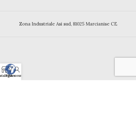
Zona Industriale Asi sud, 81025 Marcianise CE
atalogo
Filters
Account
Contatti