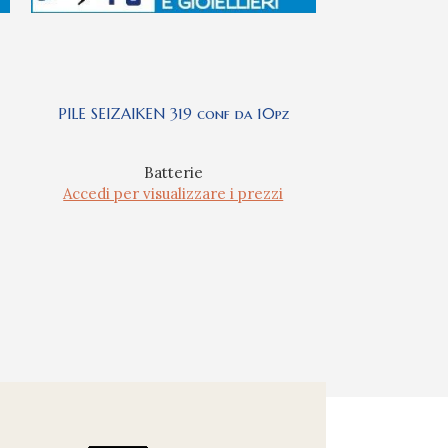
PILE SEIZAIKEN 319 conf da 10pz
PILE SEIZAI
Batterie
Accedi per visualizzare i prezzi
Accedi per 