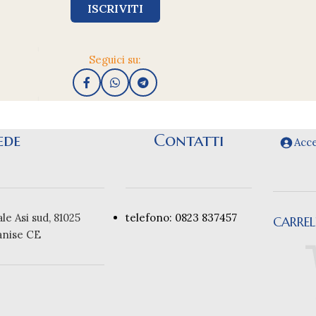
Seguici su:
ede
Contatti
Acce
le Asi sud, 81025
telefono: 0823 837457
CARRE
anise CE