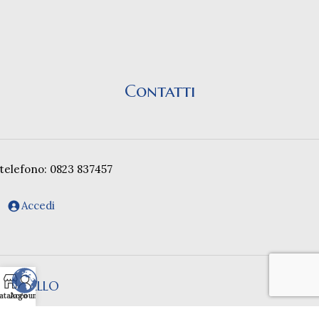
Contatti
telefono: 0823 837457
Accedi
CARRELLO
atalogo
Account
GUIDA ALL’ACQUISTO