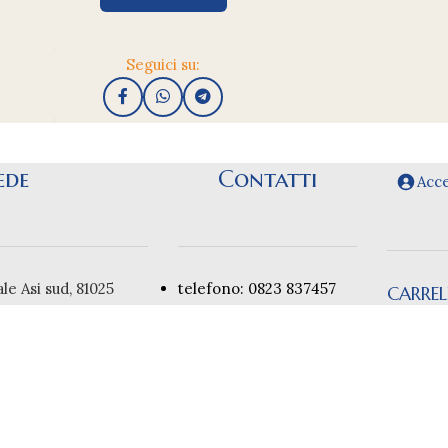
Seguici su:
ede
Contatti
Acce
le Asi sud, 81025
telefono: 0823 837457
CARRE
anise CE
Nessu