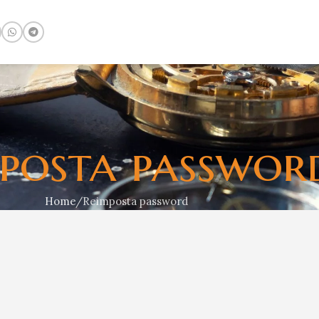
posta passwor
Home
Reimposta password