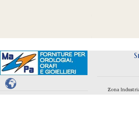
S
Zona Industria
Marci
Specialisti nella vendita di ricambi,
fornitura e attrezzature per orologeria,
gioiellerie e orefici.