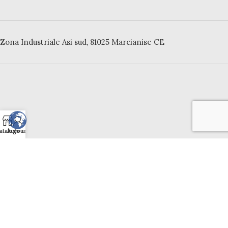
Zona Industriale Asi sud, 81025 Marcianise CE
atalogo
Account
Contatti