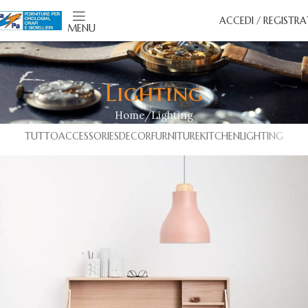
ACCEDI / REGISTRA
MENU
Lighting
Home
Lighting
TUTTO
ACCESSORIES
DECOR
FURNITURE
KITCHEN
LIGHTING